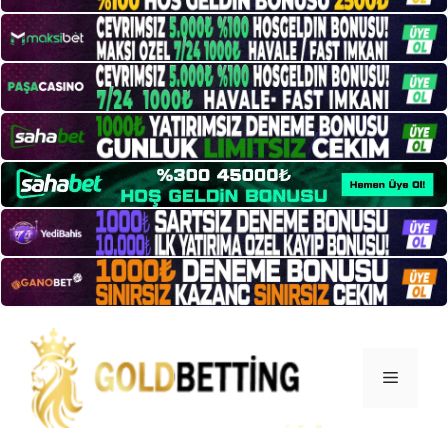
İçeriğe
atla
Menü