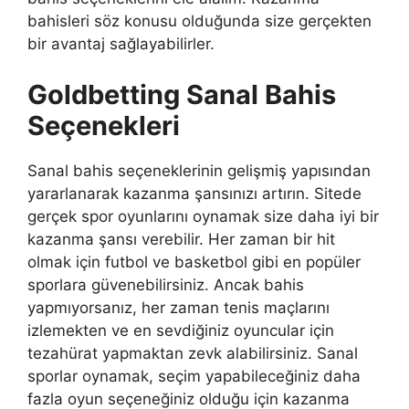
bahisleri söz konusu olduğunda size gerçekten
bir avantaj sağlayabilirler.
Goldbetting Sanal Bahis
Seçenekleri
Sanal bahis seçeneklerinin gelişmiş yapısından
yararlanarak kazanma şansınızı artırın. Sitede
gerçek spor oyunlarını oynamak size daha iyi bir
kazanma şansı verebilir. Her zaman bir hit
olmak için futbol ve basketbol gibi en popüler
sporlara güvenebilirsiniz. Ancak bahis
yapmıyorsanız, her zaman tenis maçlarını
izlemekten ve en sevdiğiniz oyuncular için
tezahürat yapmaktan zevk alabilirsiniz. Sanal
sporlar oynamak, seçim yapabileceğiniz daha
fazla oyun seçeneğiniz olduğu için kazanma