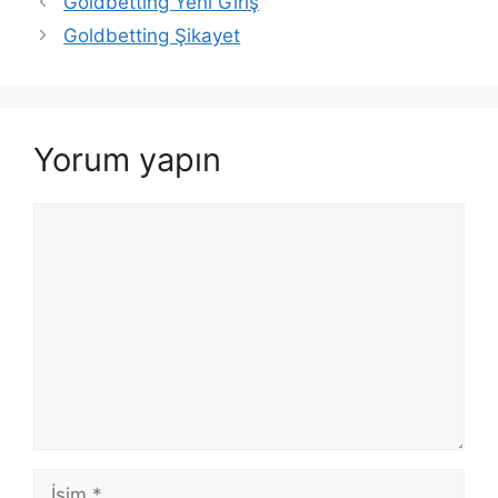
Goldbetting Yeni Giriş
Goldbetting Şikayet
Yorum yapın
Yorum
İsim